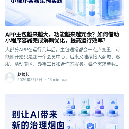
为每一层选择合适的技术。账号、安全、消息和系统能力
保留在原生宿主；变化较慢、与 APP 生命周期绑定较深的
页面，可以继续用原生或现有跨端框架；更新频繁、流程
相对独立的业务，则可以通过小程序容器运行。混合架构
的价值，也来自这些边界分清以后形成的长期分工。 三端
APP主包越来越大，功能越来越冗余？如何借助
开发中的重复成本 三端重复建设并不只发生在页面开发阶
小程序容器完成解耦优化，提高运行效率？
段。一个功能进入原生主工程后，通常会同时进入编译、
大部分APP在运行几年后，主包通常都会一点点变重，可
测试和应用市场发布流程。
能刚开始只是加一个会员中心，后来又陆续接入商城、客
服、活动专区、办事工具和合作方服务。每个需求单独看
都不算大，但经过几年之后，图片、组件、第三方依赖和
赵帅起
初始化任务全都留在主工程里，安装包体积随之上涨。 包
2026年8月3日
•
15 min read
体变大还只是表面现象，更麻烦的是更新，可能一次普通
的活动改版，业务侧可能只换了几张图片、调整了两处页
面逻辑，客户端团队却要重新拉分支、合并代码、构建安
装包、跑集成测试，再等待应用市场审核。改动只发生在
一个短期活动里，发布流程却把整套 APP 都带了进来。
图片压缩、无用代码清理和原生模块化当然要做，但它们
解决不了业务交付仍然绑在主包里的问题。资源压缩完，