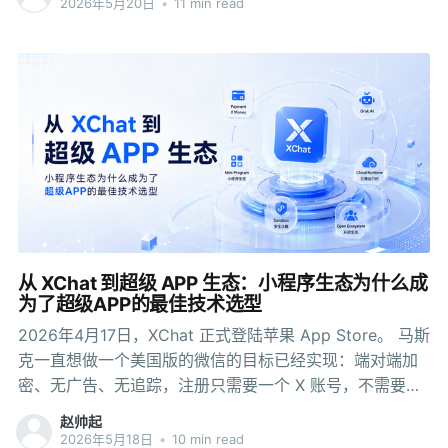
2026年5月20日
•
11 min read
从主包里解耦出来，变成独立运行的小程序包。业务团队
可以自己写、自己发，不需要动APP主包。 分享一下基于
小程序容器的解决方案～ 传统APP开发模式的核心瓶颈 很
多团队的APP开发模式是这样的：所有业务模块都堆在主
工程里，任何一个新功能的增删改，都需要改动主包，走
完整个发布流程。 堆到一定程度，会遇到几个卡点。 发版
周期长，业务跟不上节奏。 一个营销活动从提出到用户真
正用上，在很多团队里走的是这样一条路：研发排期评估
两周，开发完成后转测试，测试发现问题修复三天，测试
通过打包提交应用市场，审核三天后被驳回要求修改，修
改后再提交，再等三天审核。整个过程走完，差不多三
从 XChat 到超级 APP 生态：小程序生态为什么成
周。错过了最佳窗口。 多团队协作成本高。 大公司里，
为了超级APP的最佳技术选型
APP主工程通常由一个核心团队维护，其他业务团队的功
2026年4月17日，XChat 正式登陆苹果 App Store。 马斯
能想要接入，要么等排期，要么把代码合并进去，代码规
克一直想做一个美国版的微信的目标已经实现：端对端加
范、测
密、无广告、无追踪，注册只需要一个 X 账号，不需要手
机号。马斯克给它的目标也很直接——X 要从社交平台，
赵帅起
变成「美国版微信」。 X 目前的战略版图基本清晰了：X
2026年5月18日
•
10 min read