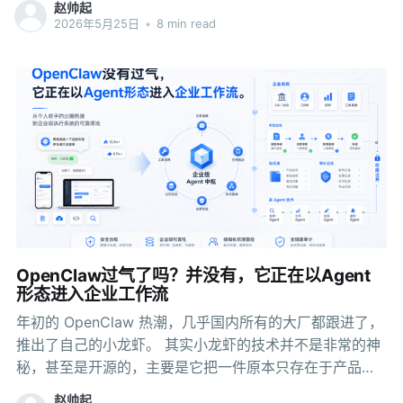
赵帅起
关闭方式、预加载机制～ 打开小程序的几种方式 APP里打
2026年5月25日
•
8 min read
开小程序有几种不同方式，分别对应不同的业务场景。 最
常用的方式：通过小程序ID直接打开 FATAppletRequest
*request = [[FATAppletRequest alloc] init];
request.appletId = @"小程序id"; // 必填
request.apiServer = @"服务器地址"; // 必填 [[FATClient
sharedClient] startAppletWithRequest:request
InParentViewController:self completion:^(BOOL result
OpenClaw过气了吗？并没有，它正在以Agent
形态进入企业工作流
年初的 OpenClaw 热潮，几乎国内所有的大厂都跟进了，
推出了自己的小龙虾。 其实小龙虾的技术并不是非常的神
秘，甚至是开源的，主要是它把一件原本只存在于产品演
示里的事，直接拉到了普通开发者和技术团队面前：原来
赵帅起