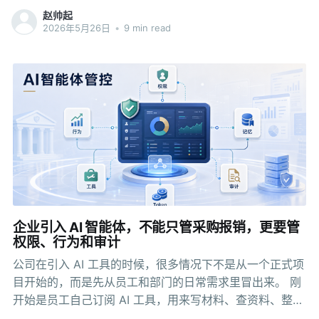
确实快。 页面要迭代，扔一个H5进去；需要调原生能力
赵帅起
的，用Native处理。两年下来，H5模块塞了十几个，
2026年5月26日
•
9 min read
Native模块也有七八个。每个模块之间耦合得很紧——改A
模块，B模块莫名其妙崩了；想更新C模块，必须跟着APP
一起发版。 随着手机性能的升级，H5的体验也开始好起
来，不过管理起来还是比较麻烦。十几个H5页面运行在各
个不同版本的APP中，没有统一的版本控制，没有统一的
内容审核，运营人员想改个字得找开发团队排期。 其实不
止是我们的APP，估计这个问题很多APP都有。到某个阶
段，包体越来越臃肿，维护成本越来越高，产品体验却越
来越差。 今年开始测试引入小程序容器的形式，升级一下
APP的架构～ 一、现状分析 Native加H5的混合开发模
式，在早期是合理的。H5开发效率高、发布快，改完直接
企业引入 AI 智能体，不能只管采购报销，更要管
上线，不需要跟着发版。Native负责核心能力和高性能模
权限、行为和审计
块，H5负责内容展示和轻量交互。这个分工没问题。 但
公司在引入 AI 工具的时候，很多情况下不是从一个正式项
H5模
目开始的，而是先从员工和部门的日常需求里冒出来。 刚
开始是员工自己订阅 AI 工具，用来写材料、查资料、整理
会议纪要，效果不错以后申请报销；有团队先拿智能体做