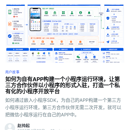
信对用户数据的限制越来越严，商户能拿到的信息越来越
少，靠微信小程序做精细化运营变得越来越困难。 如何做
一个统一的教育APP，把考研、英语、考公等不同类别的
小程序全部集成为一个自有APP，同时把微信里的用户数
据迁移到自有账号体系里。用户迁移过来之后，成为能触
达、能分析、能做转化，用户真正变成公司的资产。 这篇
文章分享整个迁移过程中的技术实践～ 二、技术可行性 迁
移的第一步是要确认一件事：已有的微信小程序能不能不
改代码直接迁移到自有APP？ 初步调研了一圈，计划采用
兼容微信语法的FinClip小程序容器技术架构，这样已有的
用户故事
微信小程序包体可以直接在小程序runtime 运行时环境中
如何为自有APP构建一个小程序运行环境，让第
编译运行，不需要二次开发。考研小程序、英语小程序、
三方合作伙伴以小程序的形式入驻，打造一个私
考公小程序，各自提交到管理后台审核后即可上线，整
有化的小程序开放平台
如何通过嵌入小程序SDK，为自己的APP构建一个第三方
小程序运行环境，第三方合作伙伴无需二次开发，就可以
把微信小程序运行在自己的APP中。
赵帅起