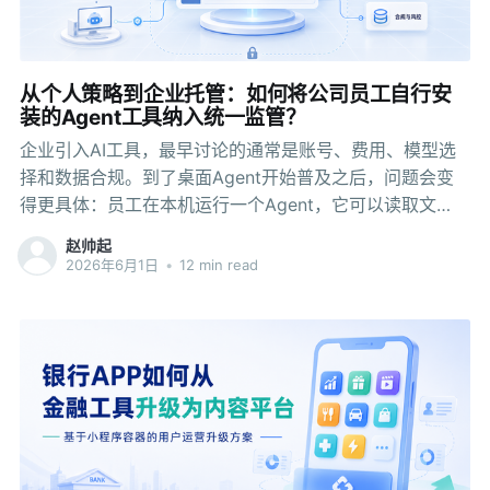
务功能异常”来描述兼容性风险，这个数字在不同项目里会
有差异，但足以提醒团队：应用适配的成本，往往比基础
软硬件替换更难控制。 到了企业内部办公门户这一层，建
设思路需要往前走一步。
从个人策略到企业托管：如何将公司员工自行安
装的Agent工具纳入统一监管？
企业引入AI工具，最早讨论的通常是账号、费用、模型选
择和数据合规。到了桌面Agent开始普及之后，问题会变
得更具体：员工在本机运行一个Agent，它可以读取文
件、调用命令行、执行脚本、访问内部系统，也可能把这
赵帅起
些动作串成一个自动化流程。对个人来说，这是效率工
2026年6月1日
•
12 min read
具；对企业来说，它已经带上了一部分执行权。 执行权一
旦落到员工终端上，管理方式就不能只停留在“买了哪些AI
账号”“谁能访问哪个知识库”“Token用了多少”这些层面。企
业更需要知道，Agent运行在哪台设备上，拿到的是哪一
套策略，访问过哪些目录，调用过哪些工具，哪些动作被
允许，哪些动作被拒绝。否则，AI使用看起来在快速扩
散，实际的边界却可能分散在每个人的电脑里。 接下来想
分享的是：桌面Agent从个人工具进入企业环境之后，企