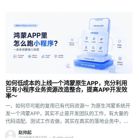
紧的情况下，企业的APP是一个流量分发渠道，第三方服
务商有内容和服务，双方各取所需。 但紧接着另一个问题
就出现了——第三方代码跑在自己的APP里，企业能管住
它吗？ 特别是金融类APP，第三方小程序在运行时会调用
摄像头、读取位置、上传数据、对接支付。如果不加以管
控，某个小程序出现安全漏洞或恶意行为，受损的是宿主
APP的声誉和数据安全。更麻烦的是，这些小程序不是自
己开发的，无法要求对方"按规范写代码"，只能在运行时加
以限制。 解决这个问题的方式，就是给APP加一层安全沙
箱，让第三方代码在可控的边界内运行。 二、先介绍下小
程序沙箱 小程序沙箱是一种安全机制，基本逻辑是"限制代
如何低成本的上线一个鸿蒙原生APP，充分利用
码能做什么"。 它的实现依赖四个层面： 安全隔离。 沙箱
已有小程序业务资源改造整合，提高APP开发效
为每个小程序创建一个独立的运行环境，不同小程序之间
率～
互不干扰。一个小程序崩溃或出现内存泄漏，不会
一、如何尽可能的复用已有代码资源～ 为原生鸿蒙系统开
发一个鸿蒙APP，其实不止是开发团队的工作，有大量的
代码适配、测试工作去做，其实在真实的落地业务中，业
务部门的第一反应就是：能不能直接复用安卓端的代码，
赵帅起
业务部门也没有这么多精力来配合。 一个业务用iOS写过
2026年5月13日
•
9 min read