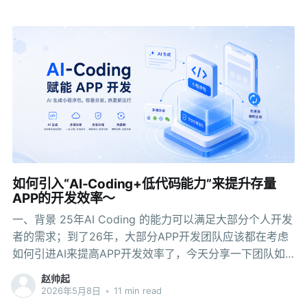
主研究代码仓库、制定实现计划、修改代码分支，必要时
创建 Pull Request。GitHub 在 2025 年宣布 Copilot 引
入异步 coding agent，形成 Agentic DevOps Loop。 换
句话说，今天的 AI 已经不只是"帮开发者写一段代码"，而
是可以独立完成一个开发任务。 于是出现了另一个问题：
既然 AI 能写代码了，我们为什么还需要小程序容器？
如何引入“AI-Coding+低代码能力”来提升存量
APP的开发效率～
一、背景 25年AI Coding 的能力可以满足大部分个人开发
者的需求；到了26年，大部分APP开发团队应该都在考虑
如何引进AI来提高APP开发效率了，今天分享一下团队如
何借助AI来实现开发的效率提升 虽然Cursor、Claude
赵帅起
Code 在个人开发者的使用过程中已经相当稳定，写脚
2026年5月8日
•
11 min read
本、出原型，没有任何问题。但是到了企业研发生成中，