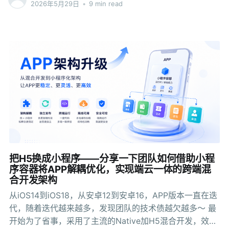
生活缴费、甚至第三方商家的各种服务。愿景是做成本地
2026年5月29日
•
9 min read
过微信、支付宝这类大平台发布服务，是合理的。平台有
用户的超级入口。 但现实问题是：银行的技术团队规模有
现成的用户基础，有成熟的登录体系，有完善的安全认
限，监管合规要求严格，没办法像互联网公司那样快速试
证，政务小程序借助大平台的流量，能快速触达市民。 各
错。每年能花在APP开发上的预算就那么多，每个新功能
个部门在不同的平台上发布服务，标准不统一。一个城市
都要排期，都要安全审计，都要等发版窗口。 一、海外银
的公积金查询可能在支付宝里，社保缴纳可能在微信里，
行APP的技术现状：机会和痛点同时存在 海外的银行业发
预约挂号在另一
展速度快，但技术基础设施比国内慢半拍。大多数银行的
APP还是以功能为导向的设计思路：查账是查账，转账是
转账，贷款是贷款。用户完成单一操作后就离开，没有留
存，没有平台效应。 想做超级APP的银行，面对两个真实
的约束。 第一，本土开发资源稀缺。越南能同时做iOS和
Android双端开发的工程师数量有限，招聘周期长，成本比
国内高三到四成。一个能完整维护APP双端版本的技术团
把H5换成小程序——分享一下团队如何借助小程
队，在胡志明市可能也就那么三四家猎头能找来合适的
序容器将APP解耦优化，实现端云一体的跨端混
合开发架构
人。 第二，发版周期太长。银行APP每一次发版都
从iOS14到iOS18，从安卓12到安卓16，APP版本一直在迭
代，随着迭代越来越多，发现团队的技术债越欠越多～ 最
开始为了省事，采用了主流的Native加H5混合开发，效率