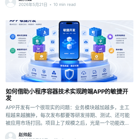
一个 Agent 真的可以接消息、调工具、跑多步任务，还能
2026年5月21日
•
10 min read
长时间挂在设备上持续工作。 现在回头看，个人用户侧的
声量已经没有当时那么高了。这个变化很正常。个人助手
类产品从爆红走向常态，往往只需要几周。新鲜感过去之
后，留下来的问题就比较现实了：本地环境怎么维护，模
型费用怎么算，消息渠道要不要长期接入，技能能不能放
心装，电脑上的权限该开到什么程度。很多用户会继续尝
试，也会有很多用户停在围观和体验阶段。 如果只看这一
层，很容易得出一个误判：OpenClaw 好像已经从舞台中
央退下来了。可换个角度看，它的价值判断才刚刚开始。
它在个人用户侧完成的那轮传播，更接近给行业做了一次
公开演示，让大家第一次把“会执行任务的 Agent”看得足
如何借助小程序容器技术实现跨端APP的敏捷开
够具体。接下来接棒的，不再只是个人玩家，而是企业。
发
问题的关键不在于 OpenClaw 还热不热，而在于它把哪种
APP开发有一个很现实的问题：业务模块越加越多，主工
能力带进了企业讨论里。 企业看重的不
程越来越臃肿，每次发布都要等研发排期、测试、还可能
被应用市场打回。项目上了规模之后，光是一个功能改动
的上线周期就得好几周。 这个问题怎么破？越来越多的团
赵帅起
队开始用"原生+小程序"的混合架构来回答——把业务模块