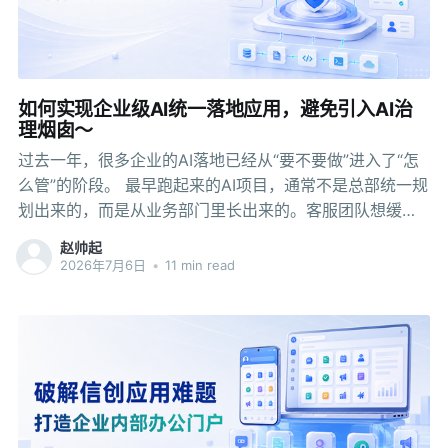
新业务还会继续加入；工程模块拆开了，发布时依然要打
进同一个安装包。要让 APP 长期保持可维护，除了清理资
源，还要重新划分业务的运行和发布边界。 接下来分享一
个基于小程序容器的技术方案：是把更新频繁、流程相对
如何实现企业级AI统一落地应用，避免引入AI治
完整的业务从主工程拆出，改成小程序代码包，通过小程
理烟囱～
序容器运行在 APP 内。 宿主 APP 留下稳定的客户端底
过去一年，很多企业的AI落地已经从“要不要做”进入了“怎
座，业务团队维护各自的小程序，
么管”的阶段。 最早跑起来的AI项目，通常不是总部统一规
划出来的，而是从业务部门里长出来的。客服团队想缓解
咨询压力，销售团队希望整理客户信息，财务团队尝试辅
赵帅起
助单据核对，区域公司也会根据自己的业务节奏接入本地
2026年7月6日
•
11 min read
工具。站在部门视角，这些动作都合理，场景明确，反馈
也快。 项目多起来以后，总部会遇到一个很现实的问题：
每个部门都在做AI，企业整体反而更难管了。 这不是简单
的“工具太多”。真正麻烦的是，AI开始进入数据访问、工具
调用和业务执行链路以后，会把原来隐藏在组织里的权限
问题和系统烟囱问题重新放大。部门试点越活跃，总部越
需要看清两个风险：不同组织、区域、岗位之间的数据边