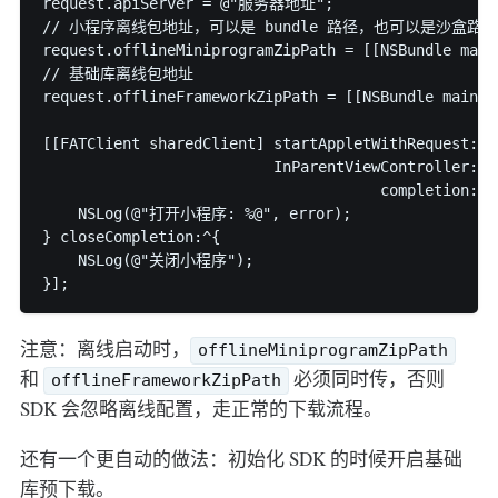
request.apiServer = @"服务器地址";

// 小程序离线包地址，可以是 bundle 路径，也可以是沙盒路径

request.offlineMiniprogramZipPath = [[NSBundle main
// 基础库离线包地址

request.offlineFrameworkZipPath = [[NSBundle mainBu
[[FATClient sharedClient] startAppletWithRequest:req
                          InParentViewController:se
                                      completion:^(
    NSLog(@"打开小程序: %@", error);

} closeCompletion:^{

    NSLog(@"关闭小程序");

注意：离线启动时，
offlineMiniprogramZipPath
和
必须同时传，否则
offlineFrameworkZipPath
SDK 会忽略离线配置，走正常的下载流程。
还有一个更自动的做法：初始化 SDK 的时候开启基础
库预下载。