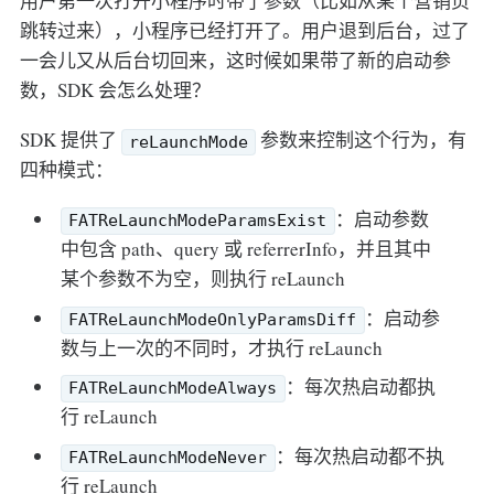
用户第一次打开小程序时带了参数（比如从某个营销页
跳转过来），小程序已经打开了。用户退到后台，过了
一会儿又从后台切回来，这时候如果带了新的启动参
数，SDK 会怎么处理？
SDK 提供了
参数来控制这个行为，有
reLaunchMode
四种模式：
：启动参数
FATReLaunchModeParamsExist
中包含 path、query 或 referrerInfo，并且其中
某个参数不为空，则执行 reLaunch
：启动参
FATReLaunchModeOnlyParamsDiff
数与上一次的不同时，才执行 reLaunch
：每次热启动都执
FATReLaunchModeAlways
行 reLaunch
：每次热启动都不执
FATReLaunchModeNever
行 reLaunch