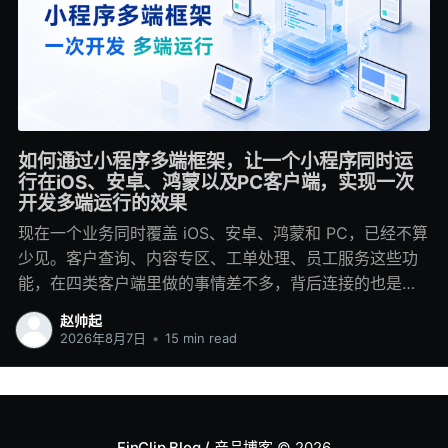
如何通过小程序多端框架，让一个小程序同时运
行在iOS、安卓、鸿蒙以及PC客户端，实现一次
开发多端运行的效果
现在一个业务同时覆盖 iOS、安卓、鸿蒙和 PC，已经不算
少见。客户查询、内容专区、工单处理、员工服务这些功
能，在四类客户端里做的事情差不多，背后连接的也是同
一套业务系统，但开发时经常会落进四个工程：移动端各
赵帅起
写一套，鸿蒙再做适配，PC 端重新处理窗口和键鼠交互。
2026年8月7日
•
15 min read
一两个模块这样做还能推进。业务多起来以后，同步成本
会慢慢显出来。后端调整一个字段，几个客户端都要修
改；产品新增一个状态，每一端都要补页面、埋点和异常
处理；其中一端排期稍晚，用户看到的功能就会不一致。
FinClip Blog / 产品博客
© 2026