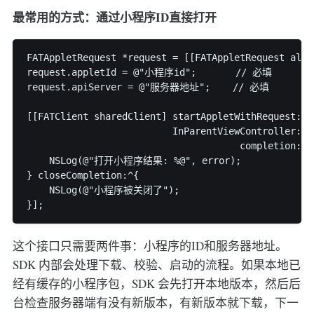
最常用的方式：通过小程序ID直接打开
FATAppletRequest *request = [[FATAppletRequest alloc
request.appletId = @"小程序id";       // 必填

request.apiServer = @"服务器地址";    // 必填

[[FATClient sharedClient] startAppletWithRequest:req
                          InParentViewController:sel
                                      completion:^(
    NSLog(@"打开小程序结果: %@", error);

} closeCompletion:^{

    NSLog(@"小程序被关闭了");

这个接口只需要两件事：小程序的ID和服务器地址。
SDK 内部会处理下载、校验、启动的流程。如果本地已
经有缓存的小程序包，SDK 会先打开本地版本，然后后
台检查服务器端有没有新版本，有新版本就下载，下一