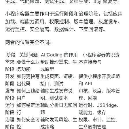
生成、代码修改、测试生成、文档生成、Bug 修复等。
小程序容器主要作用于运行阶段和治理阶段，包括应用
加载、端能力调用、权限控制、版本管理、灰度发布、
运行监控、安全隔离、数据统计、下架回滚等。
两者的位置完全不同。
阶段
关键问题
AI Coding 的作用
小程序容器的职责
需求
要做什么业
帮助梳理需求、生
不直接参与
阶段
务功能
成原型
开发
如何更快写
生成页面、逻辑、
提供小程序开发规范
阶段
出代码
接口、测试
和 API
发布
如何上线给
辅助生成发布说
审核、灰度、版本管
阶段
用户
明、测试脚本
理、回滚
运行
如何稳定运
辅助分析日志和问
运行时、JSBridge、
阶段
行
题
端能力、缓存
治理
如何安全可
辅助发现风险、生
权限、审计、监控、
阶段
控
成策略
生命周期管理