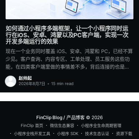
如何通过小程序多端框架，让一个小程序同时运
行在iOS、安卓、鸿蒙以及PC客户端，实现一次
开发多端运行的效果
现在一个业务同时覆盖 iOS、安卓、鸿蒙和 PC，已经不算
少见。客户查询、内容专区、工单处理、员工服务这些功
能，在四类客户端里做的事情差不多，背后连接的也是同
一套业务系统，但开发时经常会落进四个工程：移动端各
赵帅起
写一套，鸿蒙再做适配，PC 端重新处理窗口和键鼠交互。
2026年8月7日
•
15 min read
一两个模块这样做还能推进。业务多起来以后，同步成本
会慢慢显出来。后端调整一个字段，几个客户端都要修
改；产品新增一个状态，每一端都要补页面、埋点和异常
处理；其中一端排期稍晚，用户看到的功能就会不一致。
FinClip Blog / 产品博客
© 2026
看起来是在维护四个客户端，团队花掉的时间却有很大一
FinClip 首页
微信生态兼容
小程序全生命周期管理
部分是在重复同一项业务改动。 小程序多端框架解决的是
小程序全栈开发工具
小程序 SDK
技术生态认证
资源下载
这类重复建设。页面、路由、表单、接口调用和业务规则