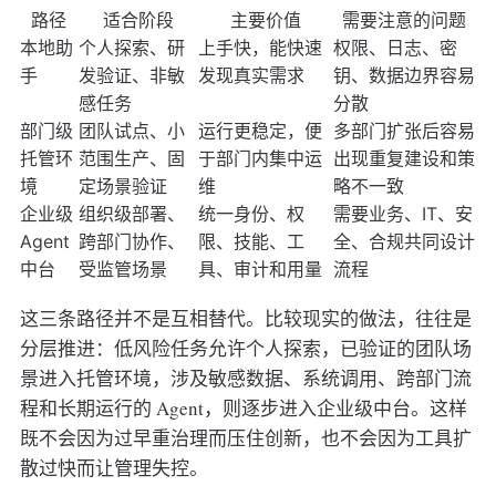
路径
适合阶段
主要价值
需要注意的问题
本地助
个人探索、研
上手快，能快速
权限、日志、密
手
发验证、非敏
发现真实需求
钥、数据边界容易
感任务
分散
部门级
团队试点、小
运行更稳定，便
多部门扩张后容易
托管环
范围生产、固
于部门内集中运
出现重复建设和策
境
定场景验证
维
略不一致
企业级
组织级部署、
统一身份、权
需要业务、IT、安
Agent
跨部门协作、
限、技能、工
全、合规共同设计
中台
受监管场景
具、审计和用量
流程
这三条路径并不是互相替代。比较现实的做法，往往是
分层推进：低风险任务允许个人探索，已验证的团队场
景进入托管环境，涉及敏感数据、系统调用、跨部门流
程和长期运行的 Agent，则逐步进入企业级中台。这样
既不会因为过早重治理而压住创新，也不会因为工具扩
散过快而让管理失控。