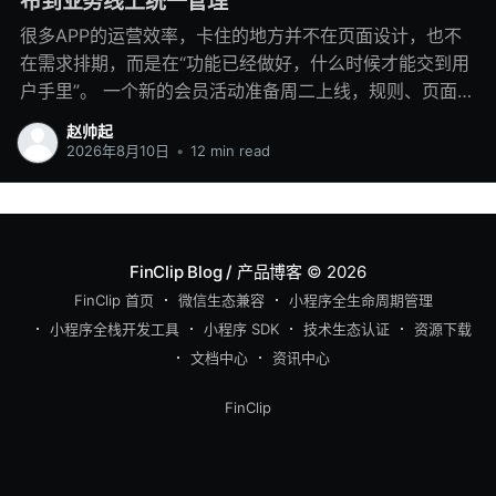
布到业务线上统一管理
很多APP的运营效率，卡住的地方并不在页面设计，也不
在需求排期，而是在“功能已经做好，什么时候才能交到用
户手里”。 一个新的会员活动准备周二上线，规则、页面和
接口都已完成，但 APP 的下一个版本要到月底才能发布。
赵帅起
临近上线，活动入口还要改一次；上线当天，合作方又临
2026年8月10日
•
12 min read
时调整了服务时间。业务团队只能继续找客户端团队改配
置、重新测试，遇到涉及主包的内容，还得等待应用商店
审核。 如果是项目早期，整体功能少，靠群消息、表格和
人工确认也能维持。但是随着APP 里逐渐出现会员服务、
FinClip Blog / 产品博客
© 2026
营销活动、内容专区、问卷、内部工具以及第三方服务，
FinClip 首页
微信生态兼容
小程序全生命周期管理
情况会复杂很多：每项业务有不同负责人，上线时间不
小程序全栈开发工具
小程序 SDK
技术生态认证
资源下载
同，版本节奏不同，能开放的人群也不同。客户端发版通
文档中心
资讯中心
道很快就变成一条拥挤的单行道。 这时需要调整的不只是
发布流程，还包括 APP 内业务功能的交付方式。把适合动
FinClip
态运营的功能从主工程中拆出来，以小程序承载，再通过
小程序管理平台管理版本、审核、发布、灰度、上下架和
运行状态，业务上线便可以从 APP 主包发版中相对独立出