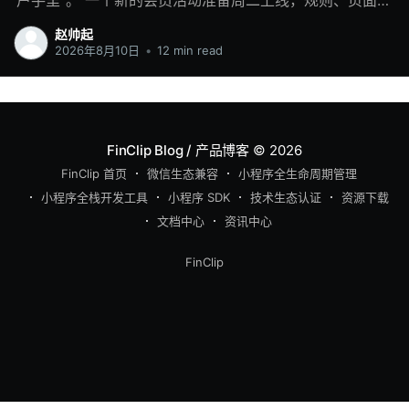
户手里”。 一个新的会员活动准备周二上线，规则、页面和
接口都已完成，但 APP 的下一个版本要到月底才能发布。
赵帅起
临近上线，活动入口还要改一次；上线当天，合作方又临
2026年8月10日
•
12 min read
时调整了服务时间。业务团队只能继续找客户端团队改配
置、重新测试，遇到涉及主包的内容，还得等待应用商店
审核。 如果是项目早期，整体功能少，靠群消息、表格和
人工确认也能维持。但是随着APP 里逐渐出现会员服务、
FinClip Blog / 产品博客
© 2026
营销活动、内容专区、问卷、内部工具以及第三方服务，
FinClip 首页
微信生态兼容
小程序全生命周期管理
情况会复杂很多：每项业务有不同负责人，上线时间不
小程序全栈开发工具
小程序 SDK
技术生态认证
资源下载
同，版本节奏不同，能开放的人群也不同。客户端发版通
文档中心
资讯中心
道很快就变成一条拥挤的单行道。 这时需要调整的不只是
发布流程，还包括 APP 内业务功能的交付方式。把适合动
FinClip
态运营的功能从主工程中拆出来，以小程序承载，再通过
小程序管理平台管理版本、审核、发布、灰度、上下架和
运行状态，业务上线便可以从 APP 主包发版中相对独立出
来。
见字如面