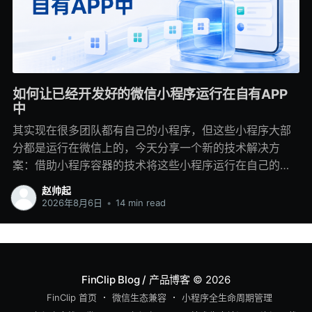
如何让已经开发好的微信小程序运行在自有APP
中
其实现在很多团队都有自己的小程序，但这些小程序大部
分都是运行在微信上的，今天分享一个新的技术解决方
案：借助小程序容器的技术将这些小程序运行在自己的
APP里。 特别是商城、预约、会员中心、业务查询，这些
赵帅起
服务可能已经在微信里跑了几年，页面和接口都比较成
2026年8月6日
•
14 min read
熟，业务人员也已经习惯了小程序的开发和发布方式。 但
等企业开始运营自己的APP，就需要看看，如何低成本的
把这些服务搬迁到自有的APP中。 一种方案是：直接重写
成原生页面，Android和iOS都要投入人力，测试、发版和
FinClip Blog / 产品博客
© 2026
后续维护也会多出两套工作。换成H5能少写一些界面，但
FinClip 首页
微信生态兼容
小程序全生命周期管理
原有小程序的组件、路由、分包和生命周期很难原样搬过