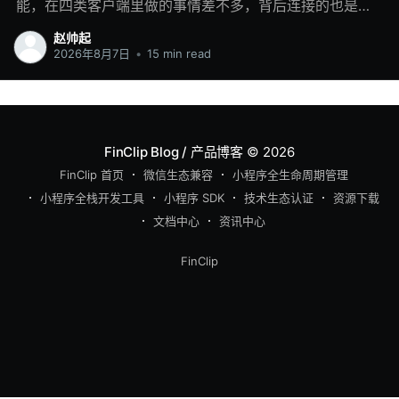
能，在四类客户端里做的事情差不多，背后连接的也是同
一套业务系统，但开发时经常会落进四个工程：移动端各
赵帅起
写一套，鸿蒙再做适配，PC 端重新处理窗口和键鼠交互。
2026年8月7日
•
15 min read
一两个模块这样做还能推进。业务多起来以后，同步成本
会慢慢显出来。后端调整一个字段，几个客户端都要修
改；产品新增一个状态，每一端都要补页面、埋点和异常
处理；其中一端排期稍晚，用户看到的功能就会不一致。
FinClip Blog / 产品博客
© 2026
看起来是在维护四个客户端，团队花掉的时间却有很大一
FinClip 首页
微信生态兼容
小程序全生命周期管理
部分是在重复同一项业务改动。 小程序多端框架解决的是
小程序全栈开发工具
小程序 SDK
技术生态认证
资源下载
这类重复建设。页面、路由、表单、接口调用和业务规则
文档中心
资讯中心
保留在一套小程序工程中，iOS、安卓、鸿蒙和 PC 客户端
分别接入自己的小程序运行时。系统权限、窗口、进程和
FinClip
设备能力仍由各端处理，上层业务则围绕同一份代码继续
迭代。 FinClip 的多端方案也沿着这个思路展开：客户端
内集成小程序 SDK，后台管理小程序代码包和版本，各端
在自己的运行环境中加载同一项业务。它减少的是业务页
面和业务逻辑的重复开发，