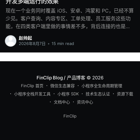
开发多端运行的效果
现在一个业务同时覆盖 iOS、安卓、鸿蒙和 PC，已经不算
少见。客户查询、内容专区、工单处理、员工服务这些功
能，在四类客户端里做的事情差不多，背后连接的也是同
一套业务系统，但开发时经常会落进四个工程：移动端各
赵帅起
写一套，鸿蒙再做适配，PC 端重新处理窗口和键鼠交互。
2026年8月7日
•
15 min read
一两个模块这样做还能推进。业务多起来以后，同步成本
会慢慢显出来。后端调整一个字段，几个客户端都要修
改；产品新增一个状态，每一端都要补页面、埋点和异常
处理；其中一端排期稍晚，用户看到的功能就会不一致。
FinClip Blog / 产品博客
© 2026
看起来是在维护四个客户端，团队花掉的时间却有很大一
FinClip 首页
微信生态兼容
小程序全生命周期管理
部分是在重复同一项业务改动。 小程序多端框架解决的是
小程序全栈开发工具
小程序 SDK
技术生态认证
资源下载
这类重复建设。页面、路由、表单、接口调用和业务规则
文档中心
资讯中心
保留在一套小程序工程中，iOS、安卓、鸿蒙和 PC 客户端
分别接入自己的小程序运行时。系统权限、窗口、进程和
FinClip
设备能力仍由各端处理，上层业务则围绕同一份代码继续
迭代。 FinClip 的多端方案也沿着这个思路展开：客户端
内集成小程序 SDK，后台管理小程序代码包和版本，各端