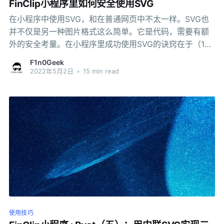
FinClip小程序里如何安全使用SVG
在小程序中使用SVG，和在普通网页中不太一样。SVG也
并不仅是另一种图片格式这么简单。它是代码，需要有额
外的安全考量。在小程序里成功使用SVG的诀窍在于（1）
结合CSS background image，（2）采用inline方式，
F1n0Geek
（3）用对Data URI scheme，（4）把内容转换为
2022年5月2日
•
15 min read
base64。经本文整理，向读者提供最完整的介绍。
使用技巧