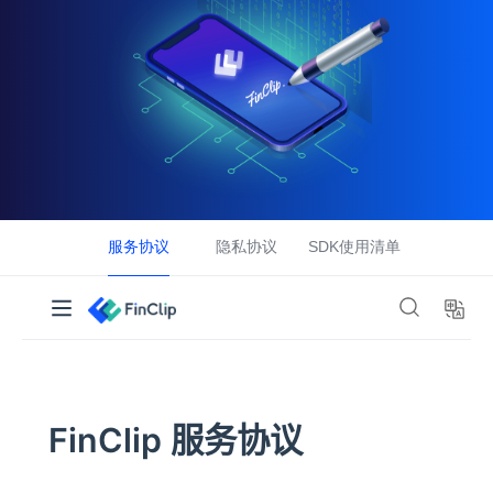
产品定价
生态功能
技术生态
FinClip 社区版
小游戏解决方案
私有化部署
小程序生态市场
特别推荐
FinClip ChatKit SDK
资源下载中心
免费注册
音视频解决方案
SaaS 资源包
FinClaw 企业级自主Agent中台
合作伙伴咨询
咨询热线：0755-86967467
产品资源
需要更多支持？
产品博客
您可以致电
0755-86967467
与我们联系
开发概览
操作指引
SDK 集成
常见问题
服务协议
隐私协议
SDK使用清单