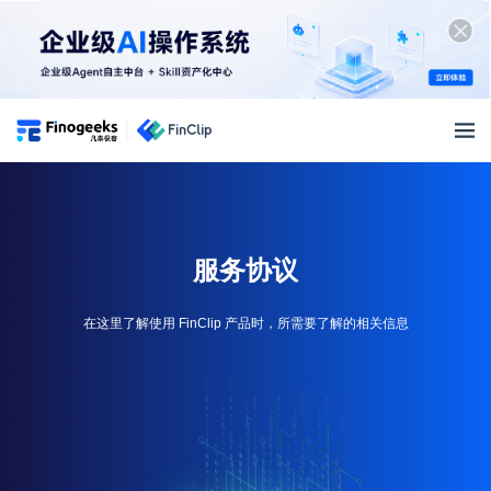
小程序开放平台
免费
试用
产品特性
产品特性
解决方案
服务协议
微信生态支持
AI+ APP解决方案
小程序生态
小程序生命周期管理
在这里了解使用 FinClip 产品时，所需要了解的相关信息
银行解决方案
生态建设
跨终端适配兼容
开发者资源
超级App解决方案
小程序生态圈
开发生态工具完善
开发者资源
智慧车载解决方案
价格
生态合作伙伴
技术特性
快速入门
全面信创解决方案
产品价格
渠道合作伙伴
小程序 SDK
文档中心
物联网解决方案
登录