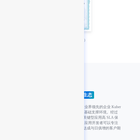
GaussDB（MySQL）
容器
DaoCloud
Daocloud Enterprise 云原生应用云平台是业界领先的企业 Kuber
netes 平台，可为企业提供可靠、一致的基础支撑环境。经过
广泛的高标准金酸生产验证，满足企业关键型应用高 SLA 保
障要求。借助 Daocloud Enterprise，企业应用开发者可以专注
于业务能力建设，保持竞争力并超预期达成与日俱增的客户期
望。