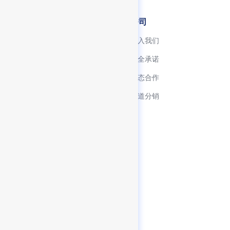
开发者
公司
快速入门
加入我们
资源下载中心
安全承诺
文档中心
生态合作
产品博客
渠道分销
服务协议
隐私政策
SDK 使用清单
联系方式
客服热线：0755-86967467
客服邮箱：contact@finogeeks.com