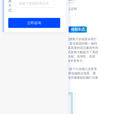
系
方
金篆信科产品兼容性互认证明
式
立即咨询
GaussDB（MySQL）
华为在数据库领域战略投入 20 多年，围绕客户全场景诉求打
造了 GaussDB 分布式数据库。GaussDB 是当前国内唯一做到
全栈软硬协同自主创新的数据库产品，有高度的语法兼容性和
一站式的整体迁移解决方案，原生分布式架构大幅提升了系统
的可用性，构建了高可用、高安全、高性能、高弹性、高智
能、易部署、易迁移“五高两易”的核心技术竞争力。
目前，GaussDB 已在华为内部 IT 系统和多个行业核心业务系
统得到应用。未来，GaussDB 将持续深耕金融政企场景，通
过全面创新，成为金融政企客户以及其他关键基础设施行业客
户的更优选择。