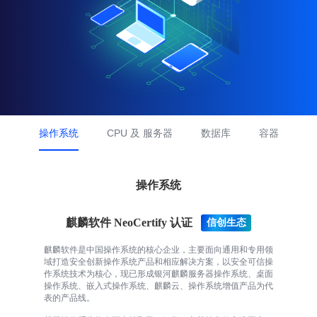
产品定价
生态功能
技术生态
FinClip 社区版
小游戏解决方案
私有化部署
小程序生态市场
特别推荐
FinClip ChatKit SDK
资源下载中心
免费注册
音视频解决方案
SaaS 资源包
FinClaw 企业级自主Agent中台
合作伙伴咨询
咨询热线：0755-86967467
产品资源
需要更多支持？
产品博客
您可以致电
0755-86967467
与我们联系
开发概览
操作指引
SDK 集成
操作系统
CPU 及 服务器
数据库
容器
常见问题
操作系统
麒麟软件 NeoCertify 认证
麒麟软件是中国操作系统的核心企业，主要面向通用和专用领
域打造安全创新操作系统产品和相应解决方案，以安全可信操
作系统技术为核心，现已形成银河麒麟服务器操作系统、桌面
操作系统、嵌入式操作系统、麒麟云、操作系统增值产品为代
表的产品线。