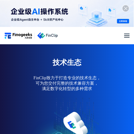
小程序开放平台
免费
试用
产品特性
技术生态
产品特性
解决方案
微信生态支持
FinClip致力于打造专业的技术生态，
AI+ APP解决方案
小程序生态
可为您交付完整的技术兼容方案，
小程序生命周期管理
满足数字化转型的多种需求
银行解决方案
生态建设
跨终端适配兼容
开发者资源
超级App解决方案
小程序生态圈
开发生态工具完善
开发者资源
智慧车载解决方案
价格
生态合作伙伴
技术特性
快速入门
全面信创解决方案
产品价格
渠道合作伙伴
小程序 SDK
文档中心
物联网解决方案
登录