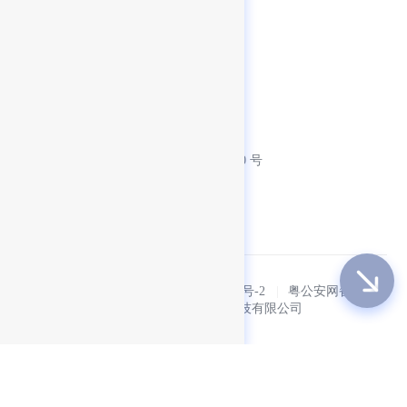
联系方式
客服热线：0755-86967467
客服邮箱：contact@finogeeks.com
产品邮箱：product@finogeeks.com
公司总部：深圳市福田区凯丰路 10 号
翠林大厦 19 层
© 2024 FinClip
|
粤ICP备2023123045号-2
|
粤公安网备 440
30402004609
|
版权所有 深圳泰坪科技有限公司