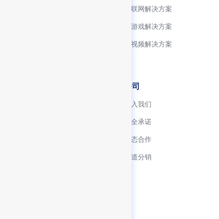
跨终端适配
物联网解决方案
技术生态
小游戏解决方案
FinClip ChatKit
音视频解决方案
FinClaw
开发者
公司
快速入门
加入我们
资源下载中心
安全承诺
文档中心
生态合作
产品博客
渠道分销
服务协议
隐私政策
SDK 使用清单