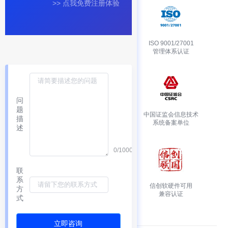
>> 点我免费注册体验
信息安全等级
ISO 9001/27001
保护三级认证
管理体系认证
问
题
国家级高新技术
中国证监会信息技术
描
企业认证
系统备案单位
述
0/1000
联
系
万维网联盟会员单位
信创软硬件可用
方
MiniApps 工作组成员
兼容认证
式
立即咨询