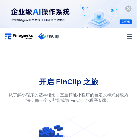
小程序开放平台
免费
试用
产品特性
产品特性
解决方案
微信生态支持
开启 FinClip 之旅
AI+ APP解决方案
小程序生态
小程序生命周期管理
银行解决方案
从了解小程序的基本概念，直至精通小程序的自定义样式修改方
生态建设
跨终端适配兼容
开发者资源
法，每一个人都能成为 FinClip 小程序专家。
超级App解决方案
小程序生态圈
开发生态工具完善
开发者资源
智慧车载解决方案
价格
生态合作伙伴
技术特性
快速入门
全面信创解决方案
产品价格
渠道合作伙伴
小程序 SDK
文档中心
物联网解决方案
登录