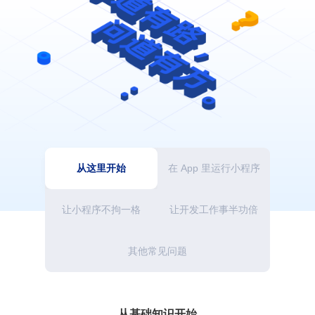
产品定价
生态功能
技术生态
FinClip 社区版
小游戏解决方案
私有化部署
小程序生态市场
特别推荐
FinClip ChatKit SDK
资源下载中心
免费注册
音视频解决方案
SaaS 资源包
FinClaw 企业级自主Agent中台
合作伙伴咨询
咨询热线：0755-86967467
产品资源
需要更多支持？
产品博客
您可以致电
0755-86967467
与我们联系
开发概览
操作指引
SDK 集成
常见问题
从这里开始
在 App 里运行小程序
让小程序不拘一格
让开发工作事半功倍
其他常见问题
从基础知识开始