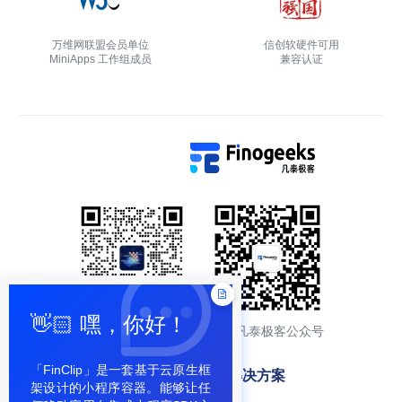
万维网联盟会员单位
信创软硬件可用
MiniApps 工作组成员
兼容认证
👋🏻 嘿，你好！
添加产品顾问交流
关注凡泰极客公众号
「FinClip」是一套基于云原生框
产品特性
解决方案
架设计的小程序容器。能够让任