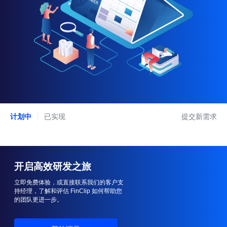
产品定价
生态功能
技术生态
FinClip 社区版
小游戏解决方案
私有化部署
小程序生态市场
特别推荐
FinClip ChatKit SDK
资源下载中心
免费注册
音视频解决方案
SaaS 资源包
FinClaw 企业级自主Agent中台
合作伙伴咨询
咨询热线：0755-86967467
产品资源
需要更多支持？
产品博客
您可以致电
0755-86967467
与我们联系
开发概览
操作指引
SDK 集成
常见问题
计划中
已实现
提交新需求
开启高效研发之旅
立即免费体验，或直接联系我们的客户支
持经理，了解和评估 FinClip 如何帮助您
的团队更进一步。