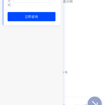
方
产品博客
渠道分销
式
服务协议
立即咨询
隐私政策
SDK 使用清单
联系方式
客服热线：0755-86967467
客服邮箱：contact@finogeeks.com
产品邮箱：product@finogeeks.com
公司总部：深圳市福田区凯丰路 10 号
翠林大厦 19 层