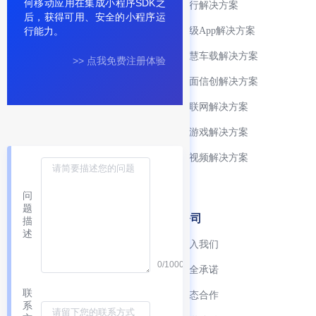
何移动应用在集成小程序SDK之
微信生态支持
银行解决方案
后，获得可用、安全的小程序运
小程序生命周期管理
超级App解决方案
行能力。
开发生态工具完善
智慧车载解决方案
>> 点我免费注册体验
小程序 SDK
全面信创解决方案
跨终端适配
物联网解决方案
技术生态
小游戏解决方案
FinClip ChatKit
音视频解决方案
FinClaw
问
题
开发者
公司
描
述
快速入门
加入我们
0/1000
资源下载中心
安全承诺
联
文档中心
生态合作
系