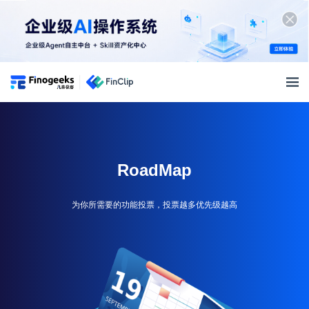
小程序开放平台
免费
试用
产品特性
产品特性
解决方案
RoadMap
微信生态支持
AI+ APP解决方案
小程序生态
小程序生命周期管理
为你所需要的功能投票，投票越多优先级越高
银行解决方案
生态建设
跨终端适配兼容
开发者资源
超级App解决方案
小程序生态圈
开发生态工具完善
开发者资源
智慧车载解决方案
价格
生态合作伙伴
技术特性
快速入门
全面信创解决方案
产品价格
渠道合作伙伴
小程序 SDK
文档中心
物联网解决方案
登录