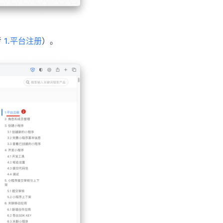
考
1.平台注册
）。