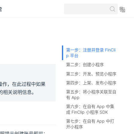
营
第一步：注册并登录 FinCli
p 平台
第二步：创建小程序
第三步：开发、预览小程序
第四步：上架、发布小程序
C 操作，在此过程中如果
 的相关说明信息。
第五步：将小程序关联至自
有 App
第六步：在自有 App 中集
成 FinClip 小程序 SDK
第七步：在自有 App 中打
开小程序
ens new window)
按照提示创建账号即可；