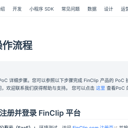
介绍
开发
小程序 SDK
常见问题
数据
设计
运
 操作流程
PoC 详细步骤。您可以参照以下步骤完成 FinClip 产品的 Po
问，欢迎联系我们获得帮助与支持。 您可以点击
这里
查看PoC
册并登录 FinClip 平台
(op
公有云（SaaS）」
环境测试，访问
FinClip.com 注册页
并