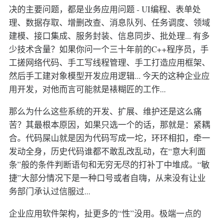
决的主要问题，都是业务应用问题 - UI编程、表单处
理、数据存取、增删改查、消息队列、任务调度、领域
建模、接口集成、服务封装、信息同步、批处理... 有多
少技术含量？如果你问一个三十年前的C++程序员，手
工搓网络代码、手工写线程管理、手工打造应用框架、
然后手工建对象模型开发应用逻辑... 今天的这种企业应
用开发，对他而言可能就是裱糊匠的工作...
那么为什么这些系统的开发、扩展、维护还是这么痛
苦？其最根本原因，如果只选一个的话，那就是：紧耦
合。代码屎山就是因为代码写成一坨，环环相扣，牵一
发动全身，历史代码谁都不敢乱改乱动，在“意大利面
条”般的条件判断语句和无穷无尽的打补丁中堆成。“敏
捷”大部分情况下是一种口号或者自嗨，从来没有让业
务部门承认过信服过...
企业应用软件架构，扯更多的“性”没用。极端一点的