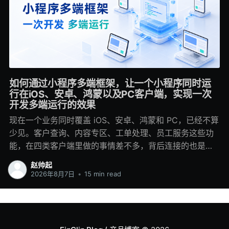
如何通过小程序多端框架，让一个小程序同时运
行在iOS、安卓、鸿蒙以及PC客户端，实现一次
开发多端运行的效果
现在一个业务同时覆盖 iOS、安卓、鸿蒙和 PC，已经不算
少见。客户查询、内容专区、工单处理、员工服务这些功
能，在四类客户端里做的事情差不多，背后连接的也是同
一套业务系统，但开发时经常会落进四个工程：移动端各
赵帅起
写一套，鸿蒙再做适配，PC 端重新处理窗口和键鼠交互。
2026年8月7日
•
15 min read
一两个模块这样做还能推进。业务多起来以后，同步成本
会慢慢显出来。后端调整一个字段，几个客户端都要修
改；产品新增一个状态，每一端都要补页面、埋点和异常
处理；其中一端排期稍晚，用户看到的功能就会不一致。