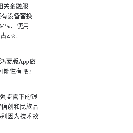
获得相关金融服
原有设备替换
占M%、使用
蒙占Z%。
鸿蒙版App做
可能性有吧？
于强监管下的银
持信创和民族品
心别因为技术故