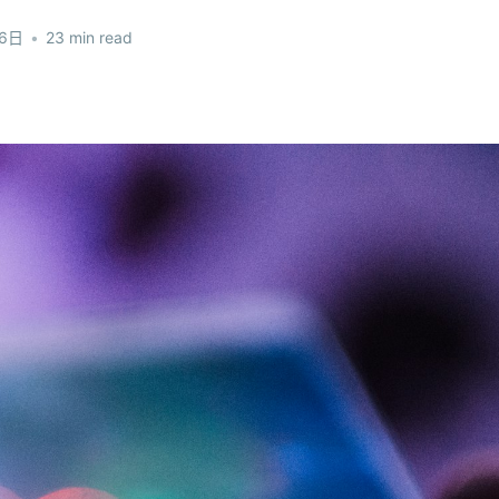
16日
•
23 min read