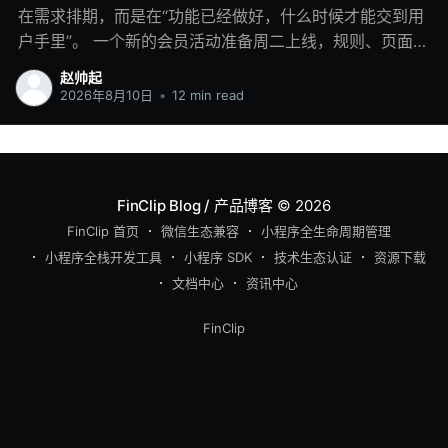
在需求排期，而是在“功能已经做好，什么时候才能交到用
户手里”。 一个新的会员活动准备周二上线，规则、页面和
接口都已完成，但 APP 的下一个版本要到月底才能发布。
赵帅起
临近上线，活动入口还要改一次；上线当天，合作方又临
2026年8月10日
•
12 min read
时调整了服务时间。业务团队只能继续找客户端团队改配
置、重新测试，遇到涉及主包的内容，还得等待应用商店
审核。 如果是项目早期，整体功能少，靠群消息、表格和
人工确认也能维持。但是随着APP 里逐渐出现会员服务、
FinClip Blog / 产品博客
© 2026
营销活动、内容专区、问卷、内部工具以及第三方服务，
FinClip 首页
微信生态兼容
小程序全生命周期管理
情况会复杂很多：每项业务有不同负责人，上线时间不
小程序全栈开发工具
小程序 SDK
技术生态认证
资源下载
同，版本节奏不同，能开放的人群也不同。客户端发版通
文档中心
资讯中心
道很快就变成一条拥挤的单行道。 这时需要调整的不只是
发布流程，还包括 APP 内业务功能的交付方式。把适合动
FinClip
态运营的功能从主工程中拆出来，以小程序承载，再通过
小程序管理平台管理版本、审核、发布、灰度、上下架和
运行状态，业务上线便可以从 APP 主包发版中相对独立出
来。