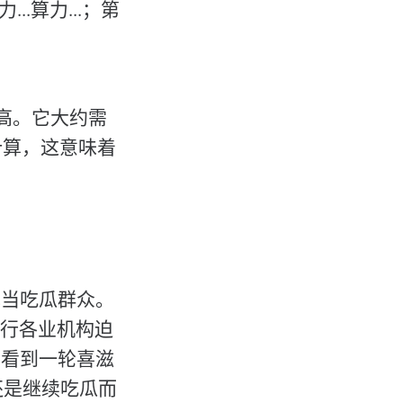
.算力...；第
常高。它大约需
率计算，这意味着
充当吃瓜群众。
各行各业机构迫
圈看到一轮喜滋
还是继续吃瓜而