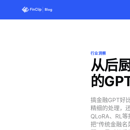
行业洞察
从后
的GP
搞金融GPT
精细的处理，还
QLoRA、R
把“传统金融名