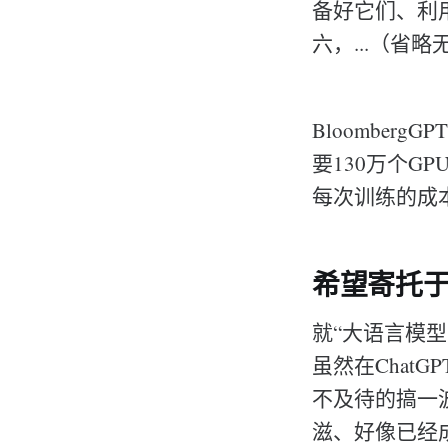
备好它们、利用
六，...（省
Bloombe
要130万个G
每次训练的成本
希望寄托于薅
就“大语言模
虽然在Chat
不及待的搞一
滋、好像已经