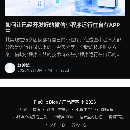
如何让已经开发好的微信小程序运行在自有APP
中
其实现在很多团队都有自己的小程序，但这些小程序大部
分都是运行在微信上的，今天分享一个新的技术解决方
案：借助小程序容器的技术将这些小程序运行在自己的
APP里。 特别是商城、预约、会员中心、业务查询，这些
赵帅起
服务可能已经在微信里跑了几年，页面和接口都比较成
2026年8月6日
•
14 min read
熟，业务人员也已经习惯了小程序的开发和发布方式。 但
等企业开始运营自己的APP，就需要看看，如何低成本的
把这些服务搬迁到自有的APP中。 一种方案是：直接重写
成原生页面，Android和iOS都要投入人力，测试、发版和
FinClip Blog / 产品博客
© 2026
后续维护也会多出两套工作。换成H5能少写一些界面，但
FinClip 首页
微信生态兼容
小程序全生命周期管理
原有小程序的组件、路由、分包和生命周期很难原样搬过
小程序全栈开发工具
小程序 SDK
技术生态认证
资源下载
来。更麻烦的是，微信小程序还要继续维护。一个需求改
文档中心
资讯中心
动，可能要同时照顾微信、APP原生和H5，业务越多，重