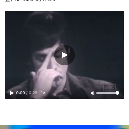
0:00
/
0:28
1×