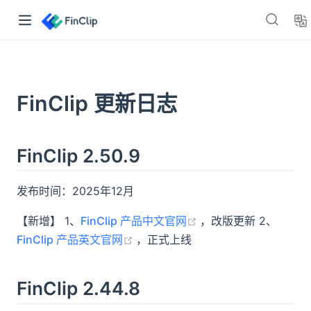
👋🏻 嘿，你好！
FinClip 更新日志
「FinClip」是一套基于云原生框架设计的小程序容器。能够让任
何移动应用在集成小程序SDK之后，获得可用、安全的小程序运
行能力。
FinClip 2.50.9
>> 点我免费注册体验
发布时间：2025年12月
查看产品文档
(opens new window)
【新增】 1、
FinClip 产品中文官网
，改版更新 2、
了解与 FinClip 相关的一切信息
(opens new window)
FinClip 产品英文官网
，正式上线
产品博客
👈 了解产品更新与核心功能介绍
资源下载
👈 获取小程序 SDK 与开发工具
FinClip 2.44.8
文档中心
👈 查询 FinClip 小程序开发指南与