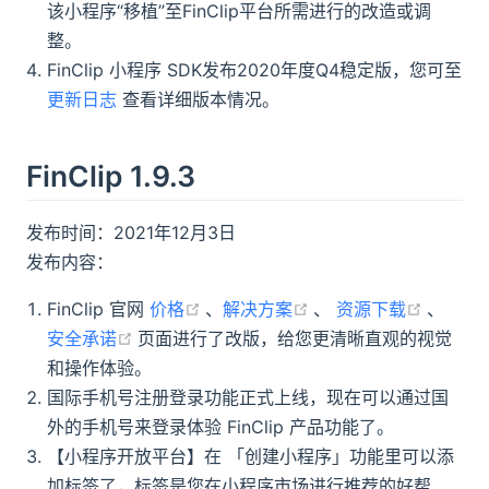
该小程序“移植”至FinClip平台所需进行的改造或调
整。
FinClip 小程序 SDK发布2020年度Q4稳定版，您可至
更新日志
查看详细版本情况。
FinClip 1.9.3
发布时间：2021年12月3日
发布内容：
(opens new window)
(opens new window)
(opens
FinClip 官网
价格
、
解决方案
、
资源下载
、
(opens new window)
安全承诺
页面进行了改版，给您更清晰直观的视觉
和操作体验。
国际手机号注册登录功能正式上线，现在可以通过国
外的手机号来登录体验 FinClip 产品功能了。
【小程序开放平台】在 「创建小程序」功能里可以添
加标签了，标签是您在小程序市场进行推荐的好帮