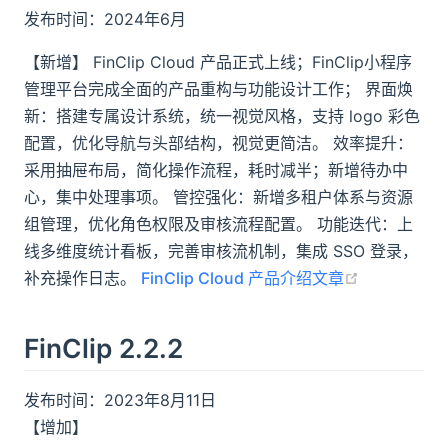
答疑
发布时间：2024年6月
【新增】 FinClip Cloud 产品正式上线；FinClip小程序
商务咨询热线
管理平台完成全面的产品重构与功能设计工作； 界面焕
预约 FinClip 产品介绍，咨询商务报价或私有
新：搭建专属设计系统，统一视觉风格，支持 logo 彩色
化部署事宜
配置，优化导航与头部结构，视觉更简洁。 效率提升：
0755-86967467
采用抽屉布局，简化操作流程，耗时减半；新增待办中
心，集中处理事项。 管控强化：新增多租户体系与资源
组管理，优化角色权限及审核流程配置。 功能迭代：上
获取产品帮助
线多维度统计看板，完善审核流机制，集成 SSO 登录，
联系 FinClip 技术顾问，获取产品资料或加入
(opens new
补充操作日志。
FinClip Cloud 产品介绍文章
开发者社群
FinClip 2.2.2
发布时间：2023年8月11日
联系线上
人工客服
【增加】