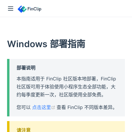
👋🏻 嘿，你好！
Windows 部署指南
「FinClip」是一套基于云原生框架设计的小程序容器。能够让任
程序SDK之后，获得可用、安全的小程序运行能力。
>>
部署说明
本指南适用于 FinClip 社区版本地部署，FinClip
社区版可用于体验使用小程序生态全部功能，大
查看产品文档
约每季度更新一次，社区版使用全部免费。
了解与 FinClip 相关的一切信息
(opens new window)
您可以
点击这里
查看 FinClip 不同版本差异。
产品博客
👈 了解产品更新与核心功能介绍
资源下载
👈 获取小程序 SDK 与开发工具
文档中心
👈 查询 FinClip 小程序开发指南与
请注意