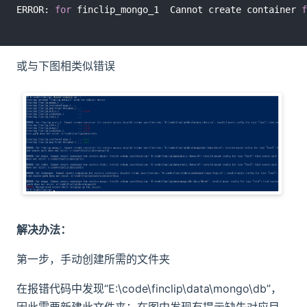
ERROR: 
for
 finclip_mongo_1  Cannot create container 
f
或与下图相类似错误
解决办法：
第一步，手动创建所需的文件夹
在报错代码中发现“E:\code\finclip\data\mongo\db”，