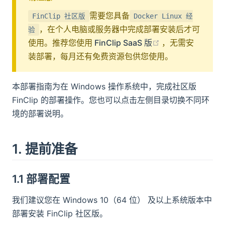
答疑
需要您具备
FinClip 社区版
Docker Linux 经
，在个人电脑或服务器中完成部署安装后才可
验
商务咨询热线
(opens new win
使用。推荐您使用
FinClip SaaS 版
，无需安
装部署，每月还有免费资源包供您使用。
预约 FinClip 产品介绍，咨询商务报价或私有
化部署事宜
0755-86967467
本部署指南为在 Windows 操作系统中，完成社区版
FinClip 的部署操作。您也可以点击左侧目录切换不同环
境的部署说明。
获取产品帮助
联系 FinClip 技术顾问，获取产品资料或加入
1. 提前准备
开发者社群
1.1 部署配置
我们建议您在 Windows 10（64 位） 及以上系统版本中
联系线上
部署安装 FinClip 社区版。​
人工客服