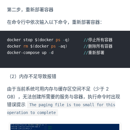
第二步，重新部署容器
在命令行中依次输入以下命令，重新部署容器：
docker stop $
(
docker 
ps
-
q
)
/
/
停止所有容器

docker 
rm
 $
(
docker 
ps
-
aq
)
/
/
删除所有容器

docker-compose up 
-
d             
/
/
​ （2）内存不足导致报错
由于当前系统可用内存与缓存区空间不足（少于 2
GB），无法创建所需要的服务与容器，执行命令时出现
错误提示
The paging file is too small for this
operation to complete