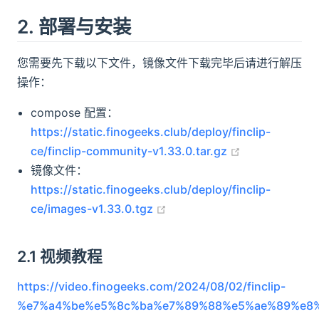
2. 部署与安装
您需要先下载以下文件，镜像文件下载完毕后请进行解压
操作：
compose 配置：
https://static.finogeeks.club/deploy/finclip-
(opens new w
ce/finclip-community-v1.33.0.tar.gz
镜像文件：
https://static.finogeeks.club/deploy/finclip-
(opens new window)
ce/images-v1.33.0.tgz
2.1 视频教程
https://video.finogeeks.com/2024/08/02/finclip-
%e7%a4%be%e5%8c%ba%e7%89%88%e5%ae%89%e8%