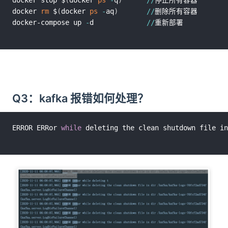
docker stop $
(
docker 
ps
-
q
)
/
/
停止所有容器

docker 
rm
 $
(
docker 
ps
-
aq
)
/
/
删除所有容器

docker-compose up 
-
d             
/
/
Q3：kafka 报错如何处理？
ERROR ERRor 
while
 deleting the clean shutdown file in