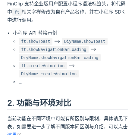
答疑
FinClip 支持企业版用户配置小程序语法标签头，将代码
中
相关字样修改为自有产品名称，并在小程序 SDK
ft
中进行调用。
商务咨询热线
小程序 API 替换示例
预约 FinClip 产品介绍，咨询商务报价或私有
化部署事宜
==>
ft.showToast
DiyName.showToast
==>
ft.showNavigationBarLoading
0755-86967467
DiyName.showNavigationBarLoading
==>
ft.createAnimation
获取产品帮助
DiyName.createAnimation
...
联系 FinClip 技术顾问，获取产品资料或加入
开发者社群
2. 功能与环境对比
当前功能在不同环境中可能有所区别与限制，具体请见下
联系线上
表，如需要进一步了解不同版本间区别与介绍，可以点击
人工客服
(opens new window)
这里
。