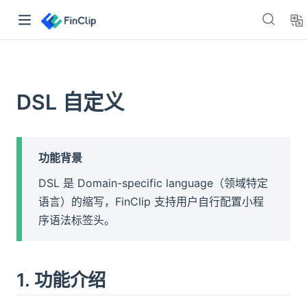
👋🏻 嘿，你好！
DSL 自定义
「FinClip」是一套基于云原生框架设计的小程序容器。能够让任
何移动应用在集成小程序SDK之后，获得可用、安全的小程序运
行能力。
功能背景
>> 点我免费注册体验
DSL 是 Domain-specific language（领域特定
语言）的缩写，FinClip 支持用户自行配置小程
查看产品文档
序语法标签头。
了解与 FinClip 相关的一切信息
产品博客
👈 了解产品更新与核心功能介绍
资源下载
👈 获取小程序 SDK 与开发工具
1. 功能介绍
文档中心
👈 查询 FinClip 小程序开发指南与