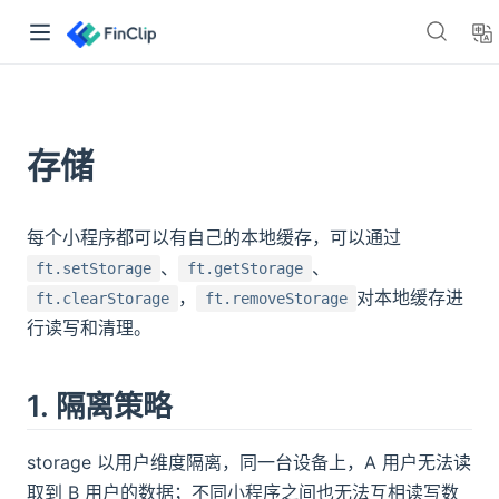
👋🏻 嘿，你好！
存储
「FinClip」是一套基于云原生框架设计的小程序容器。能够让任
何移动应用在集成小程序SDK之后，获得可用、安全的小程序运
行能力。
每个小程序都可以有自己的本地缓存，可以通过
>> 点我免费注册体验
、
、
ft.setStorage
ft.getStorage
，
对本地缓存进
ft.clearStorage
ft.removeStorage
行读写和清理。
查看产品文档
了解与 FinClip 相关的一切信息
1. 隔离策略
产品博客
👈 了解产品更新与核心功能介绍
资源下载
👈 获取小程序 SDK 与开发工具
storage 以用户维度隔离，同一台设备上，A 用户无法读
文档中心
👈 查询 FinClip 小程序开发指南与
取到 B 用户的数据；不同小程序之间也无法互相读写数