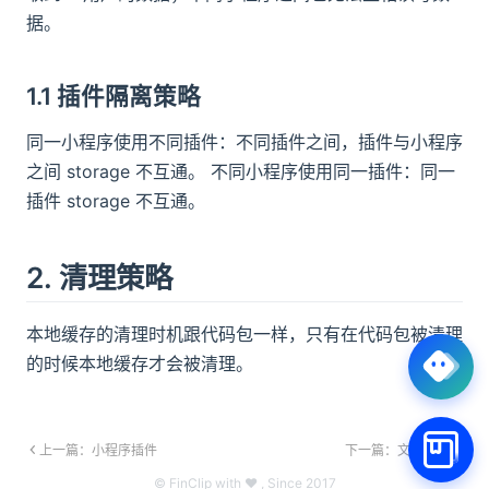
答疑
据。
商务咨询热线
1.1 插件隔离策略
预约 FinClip 产品介绍，咨询商务报价或私有
同一小程序使用不同插件：不同插件之间，插件与小程序
化部署事宜
之间 storage 不互通。 不同小程序使用同一插件：同一
0755-86967467
插件 storage 不互通。
获取产品帮助
2. 清理策略
联系 FinClip 技术顾问，获取产品资料或加入
开发者社群
本地缓存的清理时机跟代码包一样，只有在代码包被清理
的时候本地缓存才会被清理。
联系线上
上一篇：小程序插件
下一篇：文件系统
人工客服
© FinClip with ❤ , Since 2017