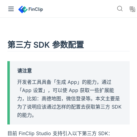
👋🏻 嘿，你好！
第三方 SDK 参数配置
「FinClip」是一套基于云原生框架设计的小程序容器。能够让任
何移动应用在集成小程序SDK之后，获得可用、安全的小程序运
行能力。
请注意
>> 点我免费注册体验
开发者工具具备「生成 App」的能力，通过
「App 设置」，可以使 App 获取一些扩展能
查看产品文档
力，比如：高德地图，微信登录等。本文主要是
了解与 FinClip 相关的一切信息
为了说明应该通过怎样的配置去获取第三方 SDK
产品博客
👈 了解产品更新与核心功能介绍
的能力。
资源下载
👈 获取小程序 SDK 与开发工具
文档中心
👈 查询 FinClip 小程序开发指南与
目前 FinClip Studio 支持引入以下第三方 SDK：