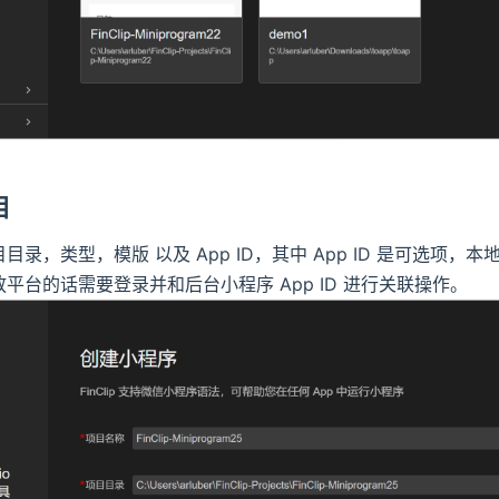
目
目录，类型，模版 以及 App ID，其中 App ID 是可选项
平台的话需要登录并和后台小程序 App ID 进行关联操作。