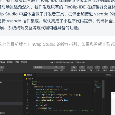
与场景逐渐深入，我们发现原有的 FinClip IDE 在编辑器交
Clip Studio 中整体重做了开发者工具，提供更加接近 vscod
持 vscode 插件集成，默认集成了小程序代码提示、代码补全、js
 扩展、系统终端交互等现代编辑器具备的功能。
档为最新版本 FinClip Studio 的操作指引，如果您希望查